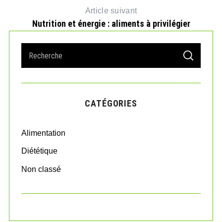
Article suivant
Nutrition et énergie : aliments à privilégier
S
S
e
E
A
a
R
r
C
H
c
CATÉGORIES
h
f
o
Alimentation
r
:
Diététique
Non classé