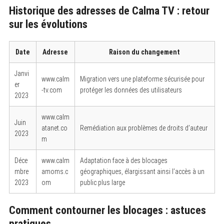
Historique des adresses de Calma TV : retour
sur les évolutions
Date
Adresse
Raison du changement
Janvi
www.calm
Migration vers une plateforme sécurisée pour
er
-tv.com
protéger les données des utilisateurs
2023
www.calm
Juin
atanet.co
Remédiation aux problèmes de droits d’auteur
2023
m
Déce
www.calm
Adaptation face à des blocages
mbre
amoms.c
géographiques, élargissant ainsi l’accès à un
2023
om
public plus large
Comment contourner les blocages : astuces
pratiques