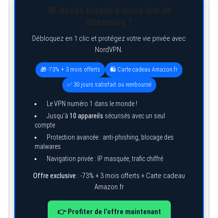
S
🚨 Accès bloqué à votre site de
e
a
streaming ?
r
c
Débloquez en 1 clic et protégez votre vie privée avec
h
NordVPN.
f
o
r
🎁 -73% + 3 mois offerts
🛍️ Carte cadeau Amazon.fr
:
✅ 30 jours satisfait ou remboursé
Le VPN numéro 1 dans le monde !
Jusqu’à
10 appareils
sécurisés avec un seul
compte
Protection avancée : anti-phishing, blocage des
malwares
Navigation privée : IP masquée, trafic chiffré
Offre exclusive :
-73% + 3 mois offerts + Carte cadeau
Amazon.fr
👉 Profiter de l’offre maintenant