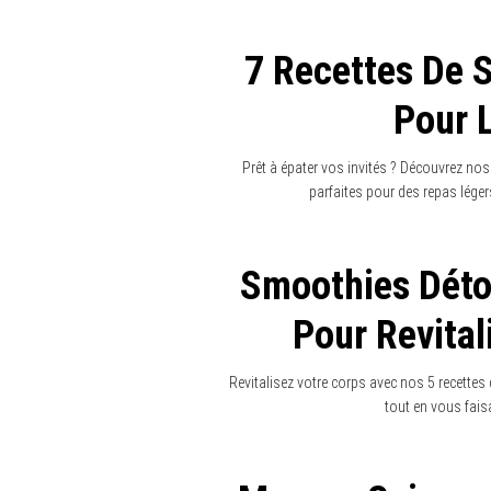
7 Recettes De 
Pour 
Prêt à épater vos invités ? Découvrez no
parfaites pour des repas légers
Smoothies Déto
Pour Revital
Revitalisez votre corps avec nos 5 recette
tout en vous faisa