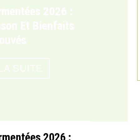
ce Et Alimentation :
Votre Rapport À La
urriture
 LA SUITE
rmentées 2026 :