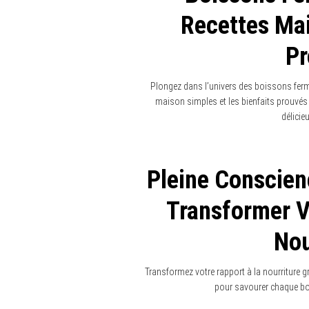
Recettes Mai
Pr
Plongez dans l’univers des boissons ferm
maison simples et les bienfaits prouvés
délicie
Pleine Conscien
Transformer V
Nou
Transformez votre rapport à la nourriture g
pour savourer chaque bou