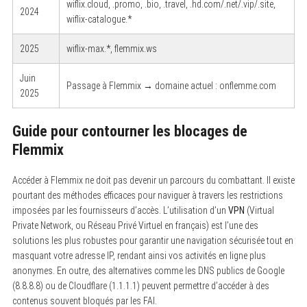
wiflix.cloud, .promo, .bio, .travel, .hd.com/.net/.vip/.site,
2024
wiflix-catalogue.*
2025
wiflix-max.*, flemmix.ws
Juin
Passage à Flemmix → domaine actuel : onflemme.com
2025
Guide pour contourner les blocages de
Flemmix
Accéder à Flemmix ne doit pas devenir un parcours du combattant. Il existe
pourtant des méthodes efficaces pour naviguer à travers les restrictions
imposées par les fournisseurs d’accès. L’utilisation d’un
VPN
(Virtual
Private Network, ou Réseau Privé Virtuel en français) est l’une des
solutions les plus robustes pour garantir une navigation sécurisée tout en
masquant votre adresse IP, rendant ainsi vos activités en ligne plus
anonymes. En outre, des alternatives comme les DNS publics de Google
(8.8.8.8) ou de Cloudflare (1.1.1.1) peuvent permettre d’accéder à des
contenus souvent bloqués par les FAI.