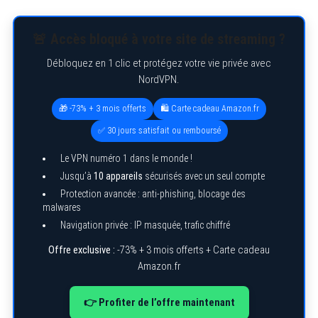
🚨 Accès bloqué à votre site de streaming ?
Débloquez en 1 clic et protégez votre vie privée avec
NordVPN.
🎁 -73% + 3 mois offerts
🛍️ Carte cadeau Amazon.fr
✅ 30 jours satisfait ou remboursé
Le VPN numéro 1 dans le monde !
Jusqu’à
10 appareils
sécurisés avec un seul compte
Protection avancée : anti-phishing, blocage des
malwares
Navigation privée : IP masquée, trafic chiffré
Offre exclusive :
-73% + 3 mois offerts + Carte cadeau
Amazon.fr
👉 Profiter de l’offre maintenant