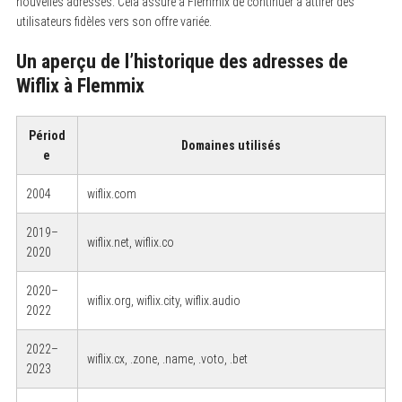
nouvelles adresses. Cela assure à Flemmix de continuer à attirer des
utilisateurs fidèles vers son offre variée.
Un aperçu de l’historique des adresses de
Wiflix à Flemmix
Périod
Domaines utilisés
e
2004
wiflix.com
2019–
wiflix.net, wiflix.co
2020
2020–
wiflix.org, wiflix.city, wiflix.audio
2022
2022–
wiflix.cx, .zone, .name, .voto, .bet
2023