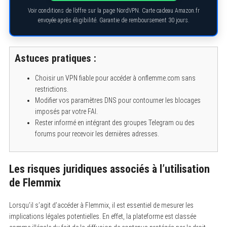
Voir conditions de l’offre sur la page NordVPN. Carte cadeau Amazon.fr
envoyée après éligibilité. Garantie de remboursement 30 jours.
Astuces pratiques :
Choisir un VPN fiable pour accéder à onflemme.com sans
restrictions.
Modifier vos paramètres DNS pour contourner les blocages
imposés par votre FAI.
Rester informé en intégrant des groupes Telegram ou des
forums pour recevoir les dernières adresses.
S
e
a
Les risques juridiques associés à l’utilisation
r
de Flemmix
c
h
f
Lorsqu’il s’agit d’accéder à Flemmix, il est essentiel de mesurer les
o
r
implications légales potentielles. En effet, la plateforme est classée
: