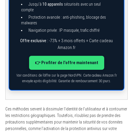
Jusqu’à
10 appareils
sécurisés avec un seul
compte
Protection avancée : anti-phishing, blocage des
malwares
Navigation privée : IP masquée, trafic chiffré
Offre exclusive :
-73% + 3 mois offerts + Carte cadeau
Amazon.fr
👉 Profiter de l’offre maintenant
S
e
a
Voir conditions de l’offre sur la page NordVPN. Carte cadeau Amazon.fr
r
envoyée après éligibilité. Garantie de remboursement 30 jours.
c
h
f
o
r
:
Ces méthodes servent à dissimuler l’identité de l’utilisateur et à contourner
les restrictions géographiques. Toutefois, n’oubliez pas de prendre des
précautions supplémentaires pour maintenir la sécurité de vos données
personnelles, comme l’activation de la protection antivirus sur votre