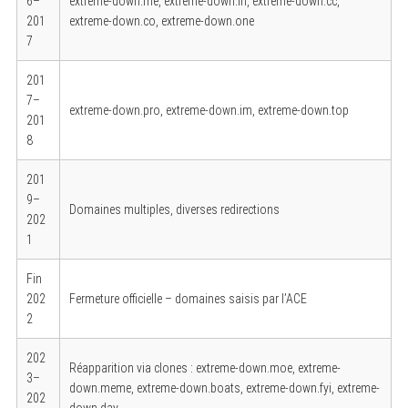
6–
extreme-down.me, extreme-down.in, extreme-down.cc,
201
extreme-down.co, extreme-down.one
7
201
7–
extreme-down.pro, extreme-down.im, extreme-down.top
201
8
201
9–
Domaines multiples, diverses redirections
202
1
Fin
202
Fermeture officielle – domaines saisis par l’ACE
2
202
Réapparition via clones : extreme-down.moe, extreme-
3–
down.meme, extreme-down.boats, extreme-down.fyi, extreme-
202