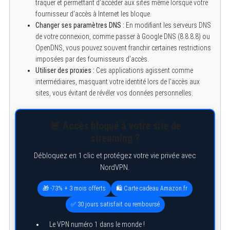
traquer et permettant d’accéder aux sites même lorsque votre
fournisseur d’accès à Internet les bloque.
Changer ses paramètres DNS :
En modifiant les serveurs DNS
de votre connexion, comme passer à Google DNS (8.8.8.8) ou
OpenDNS, vous pouvez souvent franchir certaines restrictions
imposées par des fournisseurs d’accès.
Utiliser des proxies :
Ces applications agissent comme
intermédiaires, masquant votre identité lors de l’accès aux
sites, vous évitant de révéler vos données personnelles.
🚨 Accès bloqué à votre site de
streaming ?
Débloquez en 1 clic et protégez votre vie privée avec
NordVPN.
🎁 -73% + 3 mois offerts
🛍️ Carte cadeau Amazon.fr
✅ 30 jours satisfait ou remboursé
Le VPN numéro 1 dans le monde !