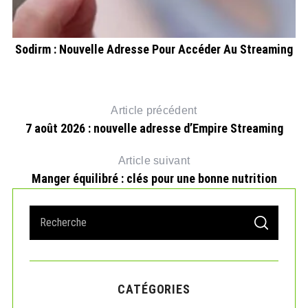
Sodirm : Nouvelle Adresse Pour Accéder Au Streaming
Article précédent
7 août 2026 : nouvelle adresse d’Empire Streaming
Article suivant
Manger équilibré : clés pour une bonne nutrition
S
S
e
E
A
a
R
r
C
H
c
CATÉGORIES
h
f