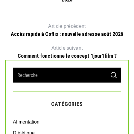
Article précédent
Accès rapide à Coflix : nouvelle adresse août 2026
Article suivant
Comment fonctionne le concept 1jour1film ?
S
S
e
E
A
a
R
r
C
H
c
CATÉGORIES
h
f
o
Alimentation
r
:
Diététique