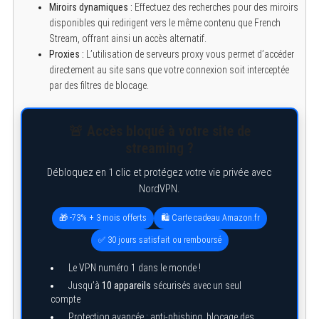
Miroirs dynamiques :
Effectuez des recherches pour des miroirs
disponibles qui redirigent vers le même contenu que French
Stream, offrant ainsi un accès alternatif.
Proxies :
L’utilisation de serveurs proxy vous permet d’accéder
directement au site sans que votre connexion soit interceptée
par des filtres de blocage.
🚨 Accès bloqué à votre site de
streaming ?
Débloquez en 1 clic et protégez votre vie privée avec
NordVPN.
🎁 -73% + 3 mois offerts
🛍️ Carte cadeau Amazon.fr
S
✅ 30 jours satisfait ou remboursé
e
a
r
Le VPN numéro 1 dans le monde !
c
Jusqu’à
10 appareils
sécurisés avec un seul
h
compte
f
o
Protection avancée : anti-phishing, blocage des