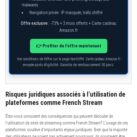
r
malwares
:
Navigation privée : IP masquée, trafic chiffré
Offre exclusive :
-73% + 3 mois offerts + Carte cadeau
Amazon.fr
👉 Profiter de l’offre maintenant
Voir conditions de l’offre sur la page NordVPN. Carte cadeau Amazon.fr
envoyée après éligibilité. Garantie de remboursement 30 jours.
Risques juridiques associés à l’utilisation de
plateformes comme French Stream
Êtes-vous conscient des conséquences qui peuvent découler de
l’utilisation de sites de streaming comme French Stream? L’usage de ces
plateformes soulève d’importants enjeux juridiques. Bien que la majorité
des utilisateurs ne soient pas activement poursuivis, ils pourraient être