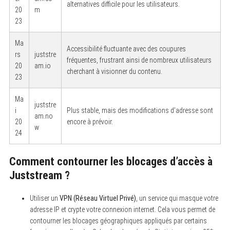
alternatives difficile pour les utilisateurs.
20
m
23
Ma
Accessibilité fluctuante avec des coupures
rs
juststre
fréquentes, frustrant ainsi de nombreux utilisateurs
20
am.io
cherchant à visionner du contenu.
23
Ma
juststre
i
Plus stable, mais des modifications d’adresse sont
am.no
20
encore à prévoir.
w
24
Comment contourner les blocages d’accès à
Juststream ?
Utiliser un
VPN (Réseau Virtuel Privé)
, un service qui masque votre
adresse IP et crypte votre connexion internet. Cela vous permet de
contourner les blocages géographiques appliqués par certains