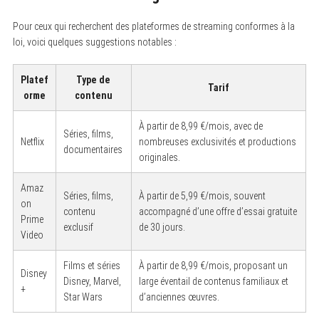
S
Pour ceux qui recherchent des plateformes de streaming conformes à la
e
loi, voici quelques suggestions notables :
a
r
c
h
Platef
Type de
Tarif
f
orme
contenu
o
r
:
À partir de 8,99 €/mois, avec de
Séries, films,
Netflix
nombreuses exclusivités et productions
documentaires
originales.
Amaz
Séries, films,
À partir de 5,99 €/mois, souvent
on
contenu
accompagné d’une offre d’essai gratuite
Prime
exclusif
de 30 jours.
Video
Films et séries
À partir de 8,99 €/mois, proposant un
Disney
Disney, Marvel,
large éventail de contenus familiaux et
+
Star Wars
d’anciennes œuvres.