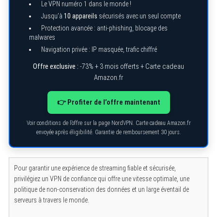
Le VPN numéro 1 dans le monde !
Jusqu’à
10 appareils
sécurisés avec un seul compte
Protection avancée : anti-phishing, blocage des
malwares
Navigation privée : IP masquée, trafic chiffré
Offre exclusive :
-73% + 3 mois offerts + Carte cadeau
Amazon.fr
👉 Profiter de l’offre maintenant
Voir conditions de l’offre sur la page NordVPN. Carte cadeau Amazon.fr
envoyée après éligibilité. Garantie de remboursement 30 jours.
Pour garantir une expérience de streaming fiable et sécurisée,
privilégiez un VPN de confiance qui offre une vitesse optimale, une
politique de non-conservation des données et un large éventail de
serveurs à travers le monde.