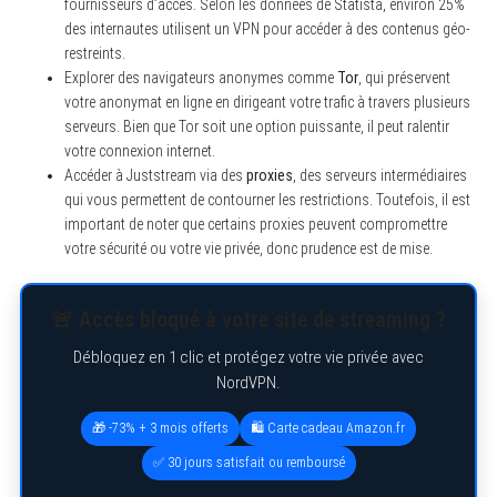
fournisseurs d’accès. Selon les données de Statista, environ 25%
des internautes utilisent un VPN pour accéder à des contenus géo-
restreints.
Explorer des navigateurs anonymes comme
Tor
, qui préservent
votre anonymat en ligne en dirigeant votre trafic à travers plusieurs
serveurs. Bien que Tor soit une option puissante, il peut ralentir
votre connexion internet.
Accéder à Juststream via des
proxies
, des serveurs intermédiaires
qui vous permettent de contourner les restrictions. Toutefois, il est
important de noter que certains proxies peuvent compromettre
votre sécurité ou votre vie privée, donc prudence est de mise.
🚨 Accès bloqué à votre site de streaming ?
Débloquez en 1 clic et protégez votre vie privée avec
NordVPN.
🎁 -73% + 3 mois offerts
🛍️ Carte cadeau Amazon.fr
✅ 30 jours satisfait ou remboursé