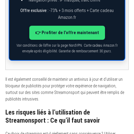
Navigation privée : IP masquée, trafic chiffré
o
r
Offre exclusive :
-73% + 3 mois offerts + Carte cadeau
:
Amazon.fr
👉 Profiter de l’offre maintenant
Voir conditions de l’offre sur la page NordVPN. Carte cadeau Amazon.fr
envoyée après éligibilité. Garantie de remboursement 30 jours.
Il est également conseillé de maintenir un antivirus à jour et d’utiliser un
bloqueur de publicités pour protéger votre expérience de navigation,
surtout sur des sites comme Streamonsport qui peuvent être remplis de
publicités intrusives.
Les risques liés à l’utilisation de
Streamonsport : Ce qu’il faut savoir
Ce choix de streaming est-il réellement sans conséquence ? Utiliser