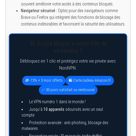
souvent améliorer votre accès à des contenus bloqués.
Navigateur sécurisé :
Optez pour des navigateurs comme
Brave ou Firefox qui intègrent des fonctions de blocage des
contenus indésirables et favorisent la sécurité des utilisateurs.
🚨 Accès bloqué à votre site de
streaming ?
Débloquez en 1 clic et protégez votre vie privée avec
NordVPN.
🎁 -73% + 3 mois offerts
🛍️ Carte cadeau Amazon.fr
✅ 30 jours satisfait ou remboursé
Le VPN numéro 1 dans le monde !
S
Jusqu’à
10 appareils
sécurisés avec un seul
e
compte
a
r
Protection avancée : anti-phishing, blocage des
c
malwares
h
f