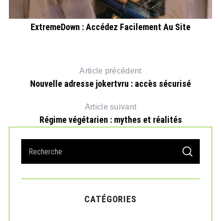
ExtremeDown : Accédez Facilement Au Site
Article précédent
Nouvelle adresse jokertvru : accès sécurisé
Article suivant
Régime végétarien : mythes et réalités
S
S
e
E
A
a
R
r
C
H
c
CATÉGORIES
h
f