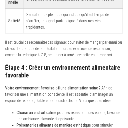
nnelle
o
r
:
Sensation de plénitude qui indique qu’il est temps de
Satiété
s’arrêter, un signal parfois ignoré dans nos vies
trépidantes.
Il est crucial de reconnaître ces signaux pour éviter de manger par ennui ou
stress. La pratique de la méditation ou des exercices de respiration,
comme la technique 4-7-8, peut aider à améliorer cette écoute de soi.
Étape 4 : Créer un environnement alimentaire
favorable
Votre environnement favorise-t-il une alimentation saine ?
Afin de
favoriser une alimentation consciente, il est essentiel d’aménager un
espace de repas agréable et sans distractions. Voici quelques idées :
Choisir un endroit calme
pour les repas, loin des écrans, favorise
une ambiance relaxante et apaisante.
Présenter les aliments de manière esthétique
pour stimuler