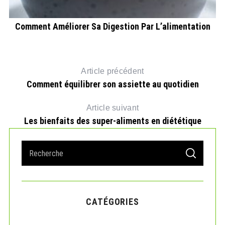
Comment Améliorer Sa Digestion Par L’alimentation
Article précédent
Comment équilibrer son assiette au quotidien
Article suivant
Les bienfaits des super-aliments en diététique
S
S
e
E
A
a
R
r
C
H
c
CATÉGORIES
h
f