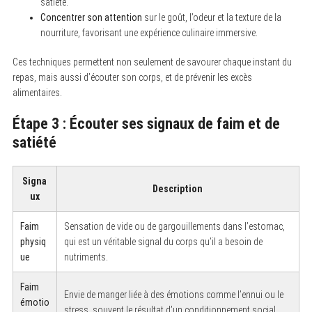
satiété.
Concentrer son attention
sur le goût, l’odeur et la texture de la
nourriture, favorisant une expérience culinaire immersive.
Ces techniques permettent non seulement de savourer chaque instant du
repas, mais aussi d’écouter son corps, et de prévenir les excès
alimentaires.
Étape 3 : Écouter ses signaux de faim et de
satiété
Signa
Description
ux
Faim
Sensation de vide ou de gargouillements dans l’estomac,
physiq
qui est un véritable signal du corps qu’il a besoin de
S
e
ue
nutriments.
a
r
Faim
c
Envie de manger liée à des émotions comme l’ennui ou le
h
émotio
stress, souvent le résultat d’un conditionnement social.
f