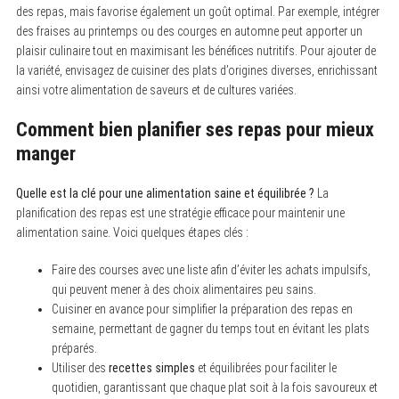
des repas, mais favorise également un goût optimal. Par exemple, intégrer
a
r
des fraises au printemps ou des courges en automne peut apporter un
c
plaisir culinaire tout en maximisant les bénéfices nutritifs. Pour ajouter de
h
f
la variété, envisagez de cuisiner des plats d’origines diverses, enrichissant
o
ainsi votre alimentation de saveurs et de cultures variées.
r
:
Comment bien planifier ses repas pour mieux
manger
Quelle est la clé pour une alimentation saine et équilibrée ?
La
planification des repas est une stratégie efficace pour maintenir une
alimentation saine. Voici quelques étapes clés :
Faire des courses avec une liste afin d’éviter les achats impulsifs,
qui peuvent mener à des choix alimentaires peu sains.
Cuisiner en avance pour simplifier la préparation des repas en
semaine, permettant de gagner du temps tout en évitant les plats
préparés.
Utiliser des
recettes simples
et équilibrées pour faciliter le
quotidien, garantissant que chaque plat soit à la fois savoureux et