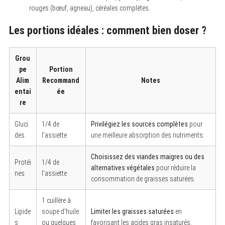
rouges (bœuf, agneau), céréales complètes.
Les portions idéales : comment bien doser ?
Grou
pe
Portion
Alim
Recommand
Notes
entai
ée
re
Gluci
1/4 de
Privilégiez les sources complètes
pour
des
l’assiette
une meilleure absorption des nutriments.
Choisissez des viandes maigres ou des
Protéi
1/4 de
alternatives végétales
pour réduire la
nes
l’assiette
consommation de graisses saturées.
1 cuillère à
Lipide
soupe d’huile
Limiter les graisses saturées
en
s
ou quelques
favorisant les acides gras insaturés.