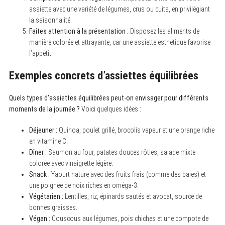
:
assiette avec une variété de légumes, crus ou cuits, en privilégiant
la saisonnalité.
Faites attention à la présentation :
Disposez les aliments de
manière colorée et attrayante, car une assiette esthétique favorise
l’appétit.
Exemples concrets d’assiettes équilibrées
Quels types d’assiettes équilibrées peut-on envisager pour différents
moments de la journée ?
Voici quelques idées :
Déjeuner :
Quinoa, poulet grillé, brocolis vapeur et une orange riche
en vitamine C.
Dîner :
Saumon au four, patates douces rôties, salade mixte
colorée avec vinaigrette légère.
Snack :
Yaourt nature avec des fruits frais (comme des baies) et
une poignée de noix riches en oméga-3.
Végétarien :
Lentilles, riz, épinards sautés et avocat, source de
bonnes graisses.
Végan :
Couscous aux légumes, pois chiches et une compote de