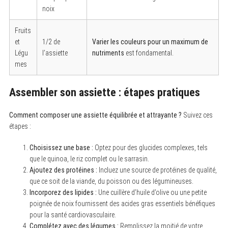
noix
Fruits
et
1/2 de
Varier les couleurs pour un maximum de
Légu
l’assiette
nutriments
est fondamental.
mes
Assembler son assiette : étapes pratiques
Comment composer une assiette équilibrée et attrayante ?
Suivez ces
étapes :
Choisissez une base :
Optez pour des glucides complexes, tels
que le quinoa, le riz complet ou le sarrasin.
S
e
Ajoutez des protéines :
Incluez une source de protéines de qualité,
a
que ce soit de la viande, du poisson ou des légumineuses.
r
Incorporez des lipides :
Une cuillère d’huile d’olive ou une petite
c
h
poignée de noix fournissent des acides gras essentiels bénéfiques
f
pour la santé cardiovasculaire.
o
Complétez avec des légumes :
Remplissez la moitié de votre
r