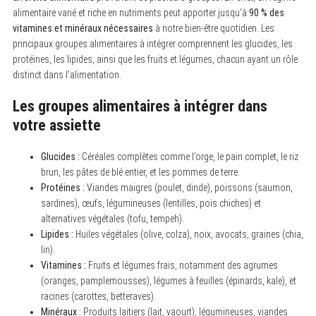
alimentaire varié et riche en nutriments peut apporter jusqu’à
90 % des
vitamines et minéraux nécessaires
à notre bien-être quotidien. Les
principaux groupes alimentaires à intégrer comprennent les glucides, les
protéines, les lipides, ainsi que les fruits et légumes, chacun ayant un rôle
distinct dans l’alimentation.
Les groupes alimentaires à intégrer dans
votre assiette
Glucides :
Céréales complètes comme l’orge, le pain complet, le riz
brun, les pâtes de blé entier, et les pommes de terre.
Protéines :
Viandes maigres (poulet, dinde), poissons (saumon,
sardines), œufs, légumineuses (lentilles, pois chiches) et
alternatives végétales (tofu, tempeh).
Lipides :
Huiles végétales (olive, colza), noix, avocats, graines (chia,
lin).
Vitamines :
Fruits et légumes frais, notamment des agrumes
(oranges, pamplemousses), légumes à feuilles (épinards, kale), et
racines (carottes, betteraves).
Minéraux :
Produits laitiers (lait, yaourt), légumineuses, viandes