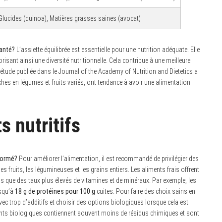
Glucides (quinoa), Matières grasses saines (avocat)
santé?
L’assiette équilibrée est essentielle pour une nutrition adéquate. Elle
risant ainsi une diversité nutritionnelle. Cela contribue à une meilleure
 étude publiée dans le Journal of the Academy of Nutrition and Dietetics a
es en légumes et fruits variés, ont tendance à avoir une alimentation
s nutritifs
sformé?
Pour améliorer l’alimentation, il est recommandé de privilégier des
s fruits, les légumineuses et les grains entiers. Les aliments frais offrent
 que des taux plus élevés de vitamines et de minéraux. Par exemple, les
usqu’à
18 g de protéines pour 100 g
cuites. Pour faire des choix sains en
 avec trop d’additifs et choisir des options biologiques lorsque cela est
ents biologiques contiennent souvent moins de résidus chimiques et sont