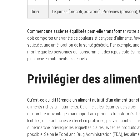
S
Dîner
Légumes (brocoli, poivrons), Protéines (poisson), 
e
a
r
c
Comment une assiette équilibrée peut-elle transformer votre 
h
doit comporter une variété de couleurs et de types d’aliments, favo
f
satiété et une amélioration de la santé générale. Par exemple, une
o
r
montré que les personnes qui consomment des repas colorés, rich
:
plus riche en nutriments essentiels.
Privilégier des aliment
Qu’est-ce qui différencie un aliment nutritif d’un aliment tran
aliments riches en nutriments. Cela inclut les légumes de saison, le
de nombreux avantages par rapport aux produits transformés, tels
lentilles, qui sont riches en fer et en protéines, peuvent contenir j
supermarché, privilégier les étiquettes claires, éviter les produits
possible. Selon le Food and Drug Administration (FDA), les alim