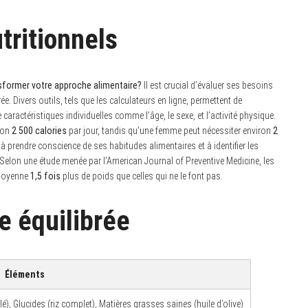
tritionnels
sformer votre approche alimentaire?
Il est crucial d’évaluer ses besoins
ée. Divers outils, tels que les calculateurs en ligne, permettent de
aractéristiques individuelles comme l’âge, le sexe, et l’activité physique.
ron
2 500 calories
par jour, tandis qu’une femme peut nécessiter environ
2
e à prendre conscience de ses habitudes alimentaires et à identifier les
 Selon une étude menée par l’American Journal of Preventive Medicine, les
 moyenne
1,5 fois
plus de poids que celles qui ne le font pas.
e équilibrée
Éléments
é), Glucides (riz complet), Matières grasses saines (huile d’olive)