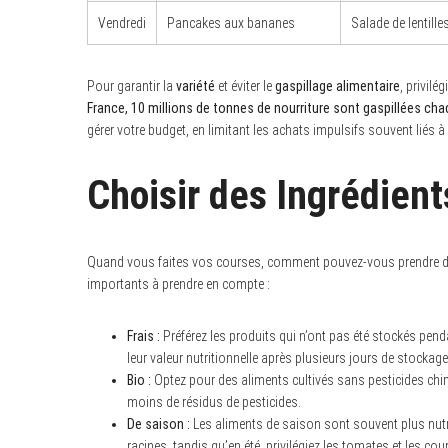
Vendredi
Pancakes aux bananes
Salade de lentille
Pour garantir la
variété
et éviter le
gaspillage alimentaire
, privilé
S
France, 10 millions de tonnes de nourriture sont gaspillées ch
e
gérer votre budget, en limitant les achats impulsifs souvent liés à
a
r
c
h
Choisir des Ingrédient
f
o
r
:
Quand vous faites vos courses, comment pouvez-vous prendre des 
importants à prendre en compte :
Frais :
Préférez les produits qui n’ont pas été stockés pend
leur valeur nutritionnelle après plusieurs jours de stockage
Bio :
Optez pour des aliments cultivés sans pesticides chi
moins de résidus de pesticides.
De saison :
Les aliments de saison sont souvent plus nutr
racines, tandis qu’en été, privilégiez les tomates et les cou