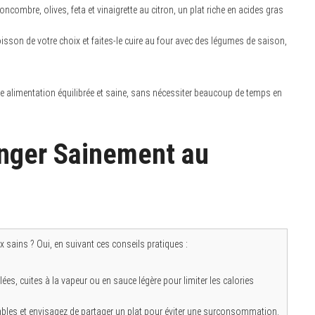
mbre, olives, feta et vinaigrette au citron, un plat riche en acides gras
son de votre choix et faites-le cuire au four avec des légumes de saison,
une alimentation équilibrée et saine, sans nécessiter beaucoup de temps en
nger Sainement au
ix sains ? Oui, en suivant ces conseils pratiques :
ées, cuites à la vapeur ou en sauce légère pour limiter les calories
ables et envisagez de partager un plat pour éviter une surconsommation.