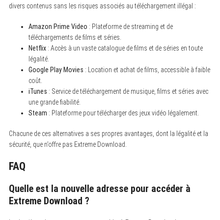
divers contenus sans les risques associés au téléchargement illégal :
Amazon Prime Video
: Plateforme de streaming et de
téléchargements de films et séries.
Netflix
: Accès à un vaste catalogue de films et de séries en toute
légalité.
Google Play Movies
: Location et achat de films, accessible à faible
coût.
iTunes
: Service de téléchargement de musique, films et séries avec
une grande fiabilité.
Steam
: Plateforme pour télécharger des jeux vidéo légalement.
Chacune de ces alternatives a ses propres avantages, dont la légalité et la
sécurité, que n’offre pas Extreme Download.
FAQ
S
e
a
Quelle est la nouvelle adresse pour accéder à
r
c
Extreme Download ?
h
f
o