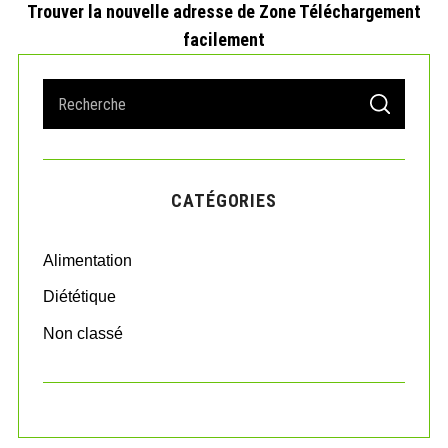
Trouver la nouvelle adresse de Zone Téléchargement
facilement
S
S
e
E
A
a
R
r
C
H
c
CATÉGORIES
h
f
o
Alimentation
r
:
Diététique
Non classé