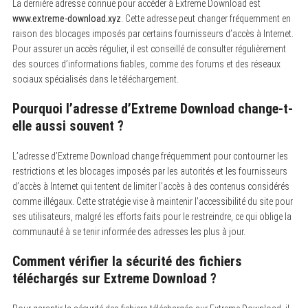
La dernière adresse connue pour accéder à Extreme Download est
r
www.extreme-download.xyz
. Cette adresse peut changer fréquemment en
:
raison des blocages imposés par certains fournisseurs d’accès à Internet.
Pour assurer un accès régulier, il est conseillé de consulter régulièrement
des sources d’informations fiables, comme des forums et des réseaux
sociaux spécialisés dans le téléchargement.
Pourquoi l’adresse d’Extreme Download change-t-
elle aussi souvent ?
L’adresse d’Extreme Download change fréquemment pour contourner les
restrictions et les blocages imposés par les autorités et les fournisseurs
d’accès à Internet qui tentent de limiter l’accès à des contenus considérés
comme illégaux. Cette stratégie vise à maintenir l’accessibilité du site pour
ses utilisateurs, malgré les efforts faits pour le restreindre, ce qui oblige la
communauté à se tenir informée des adresses les plus à jour.
Comment vérifier la sécurité des fichiers
téléchargés sur Extreme Download ?