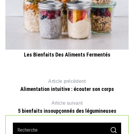
Les Bienfaits Des Aliments Fermentés
Article précédent
Alimentation intuitive : écouter son corps
Article suivant
5 bienfaits insoupçonnés des légumineuses
S
S
e