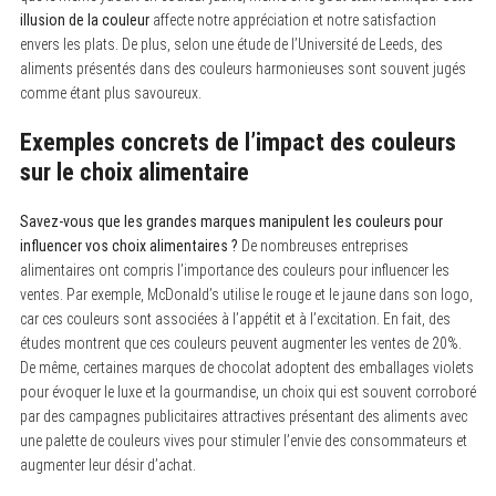
illusion de la couleur
affecte notre appréciation et notre satisfaction
envers les plats. De plus, selon une étude de l’Université de Leeds, des
aliments présentés dans des couleurs harmonieuses sont souvent jugés
comme étant plus savoureux.
Exemples concrets de l’impact des couleurs
sur le choix alimentaire
Savez-vous que les grandes marques manipulent les couleurs pour
influencer vos choix alimentaires ?
De nombreuses entreprises
alimentaires ont compris l’importance des couleurs pour influencer les
ventes. Par exemple, McDonald’s utilise le rouge et le jaune dans son logo,
S
car ces couleurs sont associées à l’appétit et à l’excitation. En fait, des
e
études montrent que ces couleurs peuvent augmenter les ventes de 20%.
a
De même, certaines marques de chocolat adoptent des emballages violets
r
c
pour évoquer le luxe et la gourmandise, un choix qui est souvent corroboré
h
par des campagnes publicitaires attractives présentant des aliments avec
f
une palette de couleurs vives pour stimuler l’envie des consommateurs et
o
r
augmenter leur désir d’achat.
: