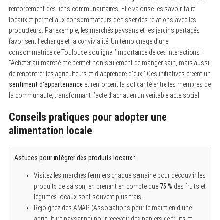
f
renforcement des liens communautaires. Elle valorise les savoir-faire
o
r
locaux et permet aux consommateurs de tisser des relations avec les
:
producteurs. Par exemple, les marchés paysans et les jardins partagés
favorisent l’échange et la convivialité. Un témoignage d’une
consommatrice de Toulouse souligne l’importance de ces interactions :
“Acheter au marché me permet non seulement de manger sain, mais aussi
de rencontrer les agriculteurs et d’apprendre d’eux.” Ces initiatives créent un
sentiment d’appartenance
et renforcent la solidarité entre les membres de
la communauté, transformant l’acte d’achat en un véritable acte social.
Conseils pratiques pour adopter une
alimentation locale
Astuces pour intégrer des produits locaux :
Visitez les marchés fermiers chaque semaine pour découvrir les
produits de saison, en prenant en compte que
75 %
des fruits et
légumes locaux sont souvent plus frais.
Rejoignez des AMAP (Associations pour le maintien d’une
agriculture paysanne) pour recevoir des paniers de fruits et