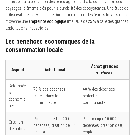
participent à la protection des terres agricoles et à la conservation des
paysages, éléments clés pour la durabilité des écosystèmes. Une étude de
l’Observatoire de l’Agriculture Durable indique que les fermes locales ont en
moyenne une
empreinte écologique
inférieure de
25 %
à celle des grandes
exploitations industrielles.
Les bénéfices économiques de la
consommation locale
Achat grandes
Aspect
Achat local
surfaces
Retombée
75 % des dépenses
40 % des dépenses
s
restent dans la
restent dans la
économiq
communauté
communauté
ues
Pour chaque 10 000 €
Pour chaque 10 000 €
Création
dépensés, création de 0,4
dépensés, création de 0,1
d’emplois
emploi
emploi