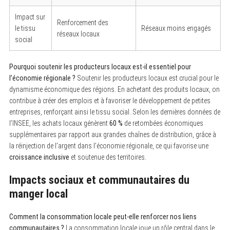
Impact sur
Renforcement des
le tissu
Réseaux moins engagés
réseaux locaux
social
Pourquoi soutenir les producteurs locaux est-il essentiel pour
l’économie régionale ?
Soutenir les producteurs locaux est crucial pour le
dynamisme économique des régions. En achetant des produits locaux, on
contribue à créer des emplois et à favoriser le développement de petites
entreprises, renforçant ainsi le tissu social. Selon les dernières données de
l’INSEE, les achats locaux génèrent
60 %
de retombées économiques
supplémentaires par rapport aux grandes chaînes de distribution, grâce à
la réinjection de l’argent dans l’économie régionale, ce qui favorise une
croissance inclusive
et soutenue des territoires.
Impacts sociaux et communautaires du
S
e
manger local
a
r
c
Comment la consommation locale peut-elle renforcer nos liens
h
communautaires ?
La consommation locale joue un rôle central dans le