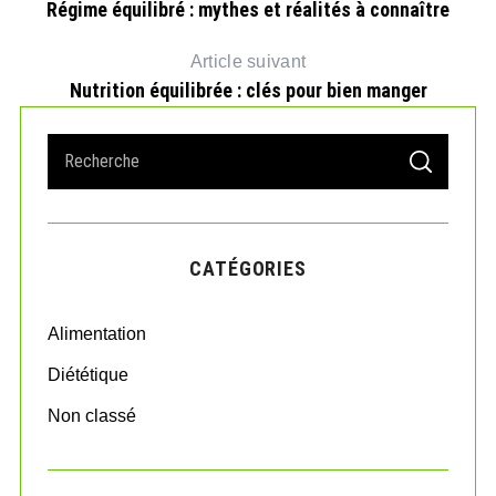
Régime équilibré : mythes et réalités à connaître
Article suivant
Nutrition équilibrée : clés pour bien manger
S
S
e
E
A
a
R
r
C
H
c
CATÉGORIES
h
f
o
Alimentation
r
:
Diététique
Non classé