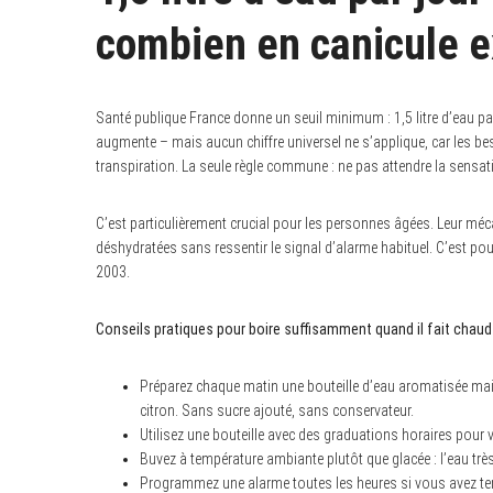
combien en canicule 
S
Santé publique France donne un seuil minimum : 1,5 litre d’eau p
e
augmente – mais aucun chiffre universel ne s’applique, car les bes
a
r
transpiration. La seule règle commune : ne pas attendre la sensati
c
h
f
C’est particulièrement crucial pour les personnes âgées. Leur méca
o
déshydratées sans ressentir le signal d’alarme habituel. C’est pour
r
:
2003.
Conseils pratiques pour boire suffisamment quand il fait chaud
Préparez chaque matin une bouteille d’eau aromatisée ma
citron. Sans sucre ajouté, sans conservateur.
Utilisez une bouteille avec des graduations horaires pour vo
Buvez à température ambiante plutôt que glacée : l’eau trè
Programmez une alarme toutes les heures si vous avez ten