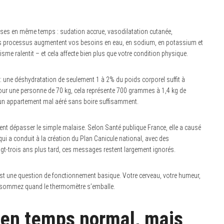
onses en même temps : sudation accrue, vasodilatation cutanée,
es processus augmentent vos besoins en eau, en sodium, en potassium et
me ralentit – et cela affecte bien plus que votre condition physique.
 une déshydratation de seulement 1 à 2% du poids corporel suffit à
Pour une personne de 70 kg, cela représente 700 grammes à 1,4 kg de
s un appartement mal aéré sans boire suffisamment.
nt dépasser le simple malaise. Selon Santé publique France, elle a causé
i a conduit à la création du Plan Canicule national, avec des
ngt-trois ans plus tard, ces messages restent largement ignorés.
est une question de fonctionnement basique. Votre cerveau, votre humeur,
onsommez quand le thermomètre s’emballe.
ur en temps normal, mais