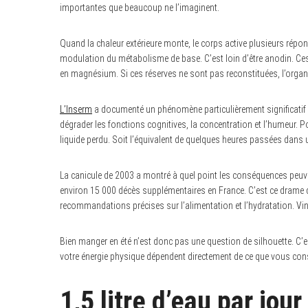
importantes que beaucoup ne l’imaginent.
Quand la chaleur extérieure monte, le corps active plusieurs rép
modulation du métabolisme de base. C’est loin d’être anodin. C
en magnésium. Si ces réserves ne sont pas reconstituées, l’organis
L’Inserm
a documenté un phénomène particulièrement significatif :
dégrader les fonctions cognitives, la concentration et l’humeur. 
liquide perdu. Soit l’équivalent de quelques heures passées dan
La canicule de 2003 a montré à quel point les conséquences peuve
environ 15 000 décès supplémentaires en France. C’est ce drame qu
recommandations précises sur l’alimentation et l’hydratation. Vi
Bien manger en été n’est donc pas une question de silhouette. C’
votre énergie physique dépendent directement de ce que vous c
1,5 litre d’eau par jo