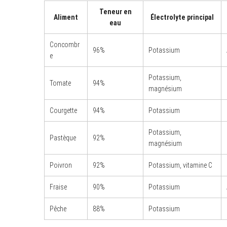
Teneur en
Aliment
Électrolyte principal
eau
Concombr
96%
Potassium
e
Potassium,
Tomate
94%
magnésium
Courgette
94%
Potassium
Potassium,
Pastèque
92%
magnésium
Poivron
92%
Potassium, vitamine C
Fraise
90%
Potassium
Pêche
88%
Potassium