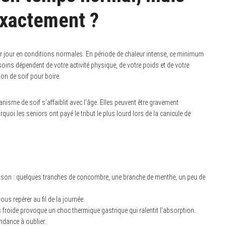
exactement ?
ar jour en conditions normales. En période de chaleur intense, ce minimum
oins dépendent de votre activité physique, de votre poids et de votre
on de soif pour boire.
nisme de soif s’affaiblit avec l’âge. Elles peuvent être gravement
quoi les seniors ont payé le tribut le plus lourd lors de la canicule de
ison : quelques tranches de concombre, une branche de menthe, un peu de
us repérer au fil de la journée.
s froide provoque un choc thermique gastrique qui ralentit l’absorption.
dance à oublier.