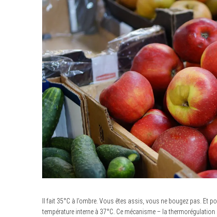
Il fait 35°C à l’ombre. Vous êtes assis, vous ne bougez pas. Et po
température interne à 37°C. Ce mécanisme – la thermorégulation – 