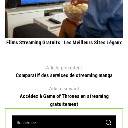
Films Streaming Gratuits : Les Meilleurs Sites Légaux
V
Article précédent
Comparatif des services de streaming manga
Article suivant
Accédez à Game of Thrones en streaming
gratuitement
S
S
e
E