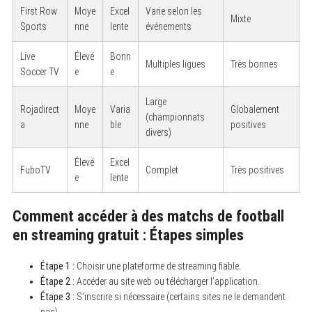
First Row
Moye
Excel
Varie selon les
Mixte
Sports
nne
lente
événements
Live
Élevé
Bonn
Multiples ligues
Très bonnes
Soccer TV
e
e
Large
Rojadirect
Moye
Varia
Globalement
(championnats
a
nne
ble
positives
divers)
Élevé
Excel
FuboTV
Complet
Très positives
e
lente
Comment accéder à des matchs de football
en streaming gratuit : Étapes simples
Étape 1 :
Choisir une plateforme de streaming fiable.
Étape 2 :
Accéder au site web ou télécharger l’application.
Étape 3 :
S’inscrire si nécessaire (certains sites ne le demandent
pas).