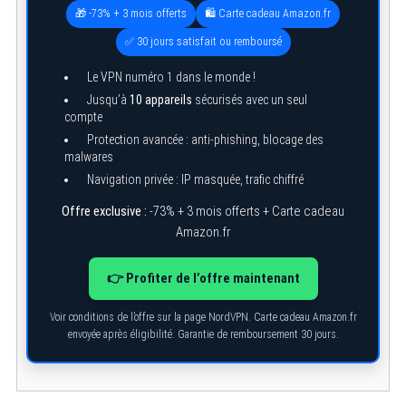
🎁 -73% + 3 mois offerts
🛍️ Carte cadeau Amazon.fr
✅ 30 jours satisfait ou remboursé
Le VPN numéro 1 dans le monde !
Jusqu’à
10 appareils
sécurisés avec un seul
compte
Protection avancée : anti-phishing, blocage des
malwares
Navigation privée : IP masquée, trafic chiffré
Offre exclusive :
-73% + 3 mois offerts + Carte cadeau
Amazon.fr
👉 Profiter de l’offre maintenant
Voir conditions de l’offre sur la page NordVPN. Carte cadeau Amazon.fr
envoyée après éligibilité. Garantie de remboursement 30 jours.