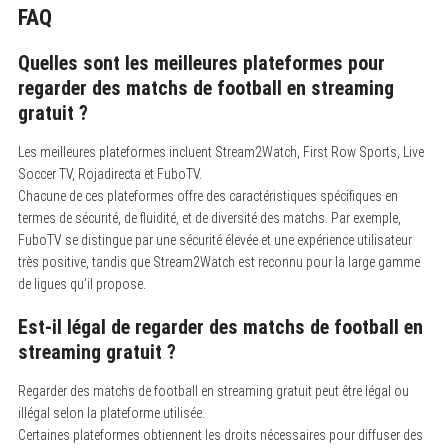
FAQ
S
e
a
Quelles sont les meilleures plateformes pour
r
regarder des matchs de football en streaming
c
h
gratuit ?
f
o
Les meilleures plateformes incluent Stream2Watch, First Row Sports, Live
r
:
Soccer TV, Rojadirecta et FuboTV.
Chacune de ces plateformes offre des caractéristiques spécifiques en
termes de sécurité, de fluidité, et de diversité des matchs. Par exemple,
FuboTV se distingue par une sécurité élevée et une expérience utilisateur
très positive, tandis que Stream2Watch est reconnu pour la large gamme
de ligues qu’il propose.
Est-il légal de regarder des matchs de football en
streaming gratuit ?
Regarder des matchs de football en streaming gratuit peut être légal ou
illégal selon la plateforme utilisée.
Certaines plateformes obtiennent les droits nécessaires pour diffuser des