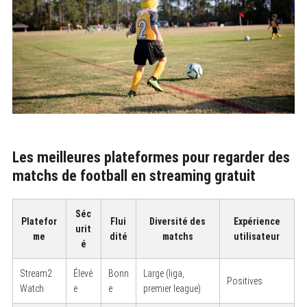
Les meilleures plateformes pour regarder des
matchs de football en streaming gratuit
Séc
Platefor
Flui
Diversité des
Expérience
urit
me
dité
matchs
utilisateur
é
Stream2
Élevé
Bonn
Large (liga,
Positives
Watch
e
e
premier league)