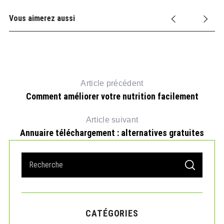
Vous aimerez aussi
Article précédent
Comment améliorer votre nutrition facilement
Article suivant
Annuaire téléchargement : alternatives gratuites
S
S
e
E
A
a
R
r
C
H
c
CATÉGORIES
h