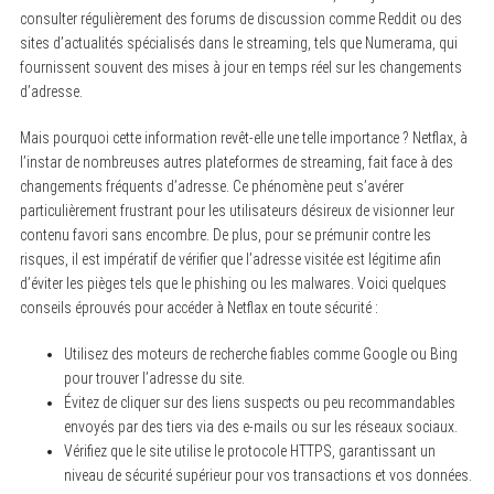
consulter régulièrement des forums de discussion comme Reddit ou des
sites d’actualités spécialisés dans le streaming, tels que Numerama, qui
fournissent souvent des mises à jour en temps réel sur les changements
d’adresse.
Mais pourquoi cette information revêt-elle une telle importance ? Netflax, à
l’instar de nombreuses autres plateformes de streaming, fait face à des
changements fréquents d’adresse. Ce phénomène peut s’avérer
particulièrement frustrant pour les utilisateurs désireux de visionner leur
contenu favori sans encombre. De plus, pour se prémunir contre les
risques, il est impératif de vérifier que l’adresse visitée est légitime afin
d’éviter les pièges tels que le phishing ou les malwares. Voici quelques
conseils éprouvés pour accéder à Netflax en toute sécurité :
Utilisez des moteurs de recherche fiables comme Google ou Bing
pour trouver l’adresse du site.
Évitez de cliquer sur des liens suspects ou peu recommandables
envoyés par des tiers via des e-mails ou sur les réseaux sociaux.
S
e
Vérifiez que le site utilise le protocole HTTPS, garantissant un
a
niveau de sécurité supérieur pour vos transactions et vos données.
r