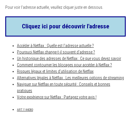
c
h
Pour voir l’adresse actuelle, veuillez cliquer juste en dessous.
f
o
r
:
Cliquez ici pour découvrir l'adresse
Accéder à Netflax : Quelle est l’adresse actuelle ?
Pourquoi Netflax change-t-il souvent d’adresse ?
Un historique des adresses de Netflax : Ce que vous devez savoir
Comment contourner les blocages pour accéder à Netflax ?
Risques légaux et limites d’utilisation de Netflax
Alternatives légales à Netflax : Les meilleures options de streaming
Naviguer sur Netflax en toute sécurité : Conseils et bonnes
pratiques
Votre expérience sur Netflax : Partagez votre avis !
ART.1144089