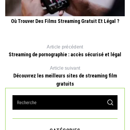
Où Trouver Des Films Streaming Gratuit Et Légal ?
s
Article précédent
Streaming de pornographie : accès sécurisé et légal
Article suivant
Découvrez les meilleurs sites de streaming film
gratuits
S
S
e
E
A
a
R
r
C
H
c