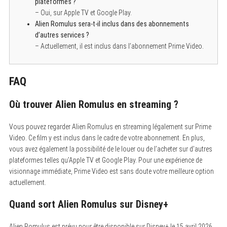
plateformes ?
– Oui, sur Apple TV et Google Play.
Alien Romulus sera-t-il inclus dans des abonnements
S
d’autres services ?
e
– Actuellement, il est inclus dans l’abonnement Prime Video.
a
r
c
h
FAQ
f
o
r
Où trouver Alien Romulus en streaming ?
:
Vous pouvez regarder Alien Romulus en streaming légalement sur Prime
Video.
Ce film y est inclus dans le cadre de votre abonnement. En plus,
vous avez également la possibilité de le louer ou de l’acheter sur d’autres
plateformes telles qu’Apple TV et Google Play. Pour une expérience de
visionnage immédiate, Prime Video est sans doute votre meilleure option
actuellement.
Quand sort Alien Romulus sur Disney+
Alien Romulus est prévu pour être disponible sur Disney+ le 15 avril 2026.