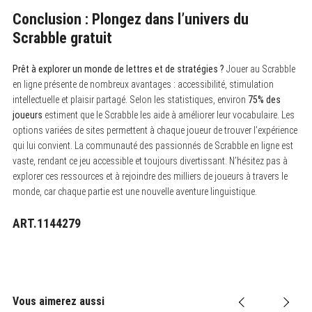
Conclusion : Plongez dans l’univers du
Scrabble gratuit
Prêt à explorer un monde de lettres et de stratégies ?
Jouer au Scrabble
en ligne présente de nombreux avantages : accessibilité, stimulation
intellectuelle et plaisir partagé. Selon les statistiques, environ
75% des
joueurs
estiment que le Scrabble les aide à améliorer leur vocabulaire. Les
options variées de sites permettent à chaque joueur de trouver l’expérience
qui lui convient. La communauté des passionnés de Scrabble en ligne est
vaste, rendant ce jeu accessible et toujours divertissant. N’hésitez pas à
explorer ces ressources et à rejoindre des milliers de joueurs à travers le
monde, car chaque partie est une nouvelle aventure linguistique.
ART.1144279
Vous aimerez aussi