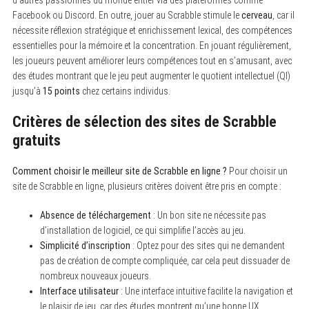
d’autres passionnés du monde entier via des plateformes comme
Facebook ou Discord. En outre, jouer au Scrabble stimule le
cerveau
, car il
nécessite réflexion stratégique et enrichissement lexical, des compétences
essentielles pour la mémoire et la concentration. En jouant régulièrement,
les joueurs peuvent améliorer leurs compétences tout en s’amusant, avec
des études montrant que le jeu peut augmenter le quotient intellectuel (QI)
jusqu’à
15 points
chez certains individus.
Critères de sélection des sites de Scrabble
gratuits
Comment choisir le meilleur site de Scrabble en ligne ?
Pour choisir un
site de Scrabble en ligne, plusieurs critères doivent être pris en compte :
Absence de téléchargement
: Un bon site ne nécessite pas
d’installation de logiciel, ce qui simplifie l’accès au jeu.
Simplicité d’inscription
: Optez pour des sites qui ne demandent
pas de création de compte compliquée, car cela peut dissuader de
nombreux nouveaux joueurs.
Interface utilisateur
: Une interface intuitive facilite la navigation et
le plaisir de jeu, car des études montrent qu’une bonne UX