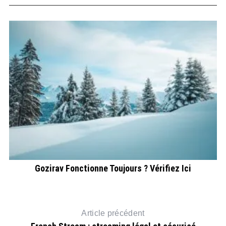
s
Gozirav Fonctionne Toujours ? Vérifiez Ici
Article précédent