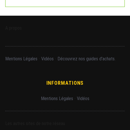
A propos
Mentions Légales
-
Vidéos
-
Découvrez nos guides d'achats.
INFORMATIONS
Mentions Légales
-
Vidéos
Les autres sites de notre réseau