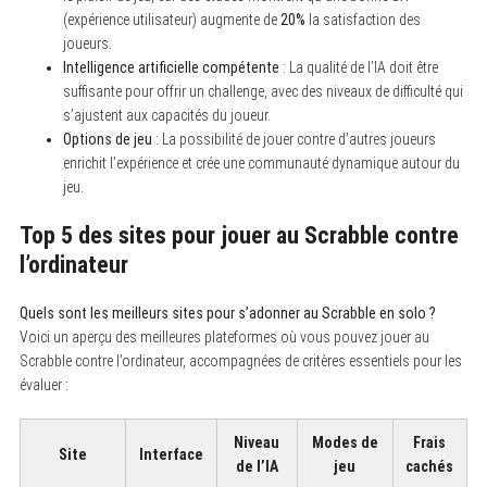
(expérience utilisateur) augmente de
20%
la satisfaction des
joueurs.
Intelligence artificielle compétente
: La qualité de l’IA doit être
suffisante pour offrir un challenge, avec des niveaux de difficulté qui
s’ajustent aux capacités du joueur.
Options de jeu
: La possibilité de jouer contre d’autres joueurs
enrichit l’expérience et crée une communauté dynamique autour du
jeu.
Top 5 des sites pour jouer au Scrabble contre
l’ordinateur
Quels sont les meilleurs sites pour s’adonner au Scrabble en solo ?
Voici un aperçu des meilleures plateformes où vous pouvez jouer au
Scrabble contre l’ordinateur, accompagnées de critères essentiels pour les
évaluer :
Niveau
Modes de
Frais
Site
Interface
de l’IA
jeu
cachés