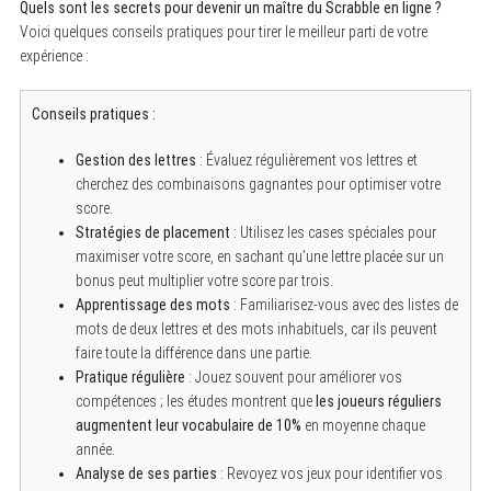
Quels sont les secrets pour devenir un maître du Scrabble en ligne ?
o
Voici quelques conseils pratiques pour tirer le meilleur parti de votre
r
:
expérience :
Conseils pratiques :
Gestion des lettres
: Évaluez régulièrement vos lettres et
cherchez des combinaisons gagnantes pour optimiser votre
score.
Stratégies de placement
: Utilisez les cases spéciales pour
maximiser votre score, en sachant qu’une lettre placée sur un
bonus peut multiplier votre score par trois.
Apprentissage des mots
: Familiarisez-vous avec des listes de
mots de deux lettres et des mots inhabituels, car ils peuvent
faire toute la différence dans une partie.
Pratique régulière
: Jouez souvent pour améliorer vos
compétences ; les études montrent que
les joueurs réguliers
augmentent leur vocabulaire de 10%
en moyenne chaque
année.
Analyse de ses parties
: Revoyez vos jeux pour identifier vos