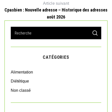
Article suivant
Cpasbien : Nouvelle adresse – Historique des adresses
août 2026
S
S
e
E
A
a
R
r
C
H
c
CATÉGORIES
h
f
o
Alimentation
r
:
Diététique
Non classé