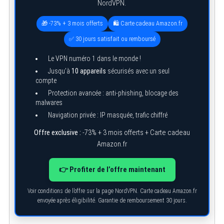
NordVPN.
🎁 -73% + 3 mois offerts
🛍️ Carte cadeau Amazon.fr
✅ 30 jours satisfait ou remboursé
Le VPN numéro 1 dans le monde !
Jusqu’à
10 appareils
sécurisés avec un seul
compte
Protection avancée : anti-phishing, blocage des
malwares
Navigation privée : IP masquée, trafic chiffré
Offre exclusive :
-73% + 3 mois offerts + Carte cadeau
Amazon.fr
👉 Profiter de l’offre maintenant
Voir conditions de l’offre sur la page NordVPN. Carte cadeau Amazon.fr
S
envoyée après éligibilité. Garantie de remboursement 30 jours.
e
a
r