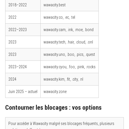
2018–2022
wawacity.best
2022
wawacity.co, .ec, .tel
2022–2023
wawacity.cam, .ink, .moe, .bond
2023
wawacity.tech, .hair, .cloud, .onl
2023
wawacity.uno, .boo, .pics, .quest
2023–2024
wawacity.cyou, .foo, .pink, .rocks
2024
wawacity.kim, .fit, .city, .nl
Juin 2025 – actuel
wawacity.zone
Contourner les blocages : vos options
Pour accéder à Wawacity malgré ses blocages fréquents, plusieurs