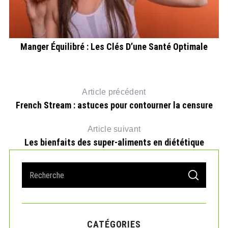
Manger Équilibré : Les Clés D’une Santé Optimale
Article précédent
French Stream : astuces pour contourner la censure
Article suivant
Les bienfaits des super-aliments en diététique
S
S
e
E
A
a
R
r
C
H
c
CATÉGORIES
h