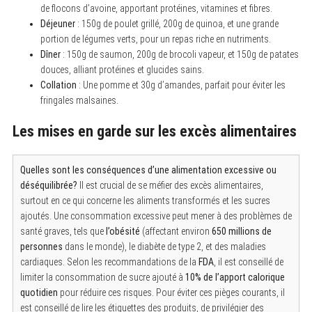
de flocons d’avoine, apportant protéines, vitamines et fibres.
Déjeuner
: 150g de poulet grillé, 200g de quinoa, et une grande
portion de légumes verts, pour un repas riche en nutriments.
Dîner
: 150g de saumon, 200g de brocoli vapeur, et 150g de patates
douces, alliant protéines et glucides sains.
Collation
: Une pomme et 30g d’amandes, parfait pour éviter les
fringales malsaines.
Les mises en garde sur les excès alimentaires
Quelles sont les conséquences d’une alimentation excessive ou
déséquilibrée?
Il est crucial de se méfier des excès alimentaires,
surtout en ce qui concerne les aliments transformés et les sucres
ajoutés. Une consommation excessive peut mener à des problèmes de
santé graves, tels que
l’obésité
(affectant environ
650 millions de
personnes
dans le monde), le diabète de type 2, et des maladies
cardiaques. Selon les recommandations de la
FDA
, il est conseillé de
limiter la consommation de sucre ajouté à
10% de l’apport calorique
quotidien
pour réduire ces risques. Pour éviter ces pièges courants, il
est conseillé de lire les étiquettes des produits, de privilégier des