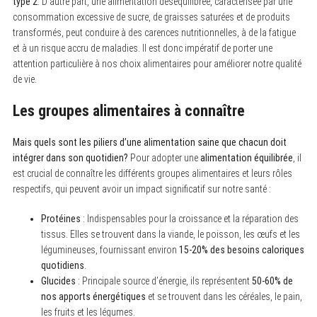
type 2
. D’autre part, une alimentation déséquilibrée, caractérisée par une
consommation excessive de sucre, de graisses saturées et de produits
transformés, peut conduire à des carences nutritionnelles, à de la fatigue
et à un risque accru de maladies. Il est donc impératif de porter une
attention particulière à nos choix alimentaires pour améliorer notre qualité
de vie.
Les groupes alimentaires à connaître
Mais quels sont les piliers d’une alimentation saine que chacun doit
intégrer dans son quotidien?
Pour adopter une
alimentation équilibrée
, il
est crucial de connaître les différents groupes alimentaires et leurs rôles
respectifs, qui peuvent avoir un impact significatif sur notre santé :
Protéines
: Indispensables pour la croissance et la réparation des
tissus. Elles se trouvent dans la viande, le poisson, les œufs et les
légumineuses, fournissant environ
15-20% des besoins caloriques
quotidiens
.
Glucides
: Principale source d’énergie, ils représentent
50-60% de
nos apports énergétiques
et se trouvent dans les céréales, le pain,
les fruits et les légumes.