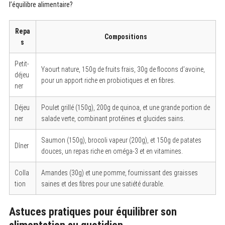
e
l’équilibre alimentaire?
a
r
c
Repa
h
Compositions
s
f
o
r
Petit-
:
Yaourt nature, 150g de fruits frais, 30g de flocons d’avoine,
déjeu
pour un apport riche en probiotiques et en fibres.
ner
Déjeu
Poulet grillé (150g), 200g de quinoa, et une grande portion de
ner
salade verte, combinant protéines et glucides sains.
Saumon (150g), brocoli vapeur (200g), et 150g de patates
Dîner
douces, un repas riche en oméga-3 et en vitamines.
Colla
Amandes (30g) et une pomme, fournissant des graisses
tion
saines et des fibres pour une satiété durable.
Astuces pratiques pour équilibrer son