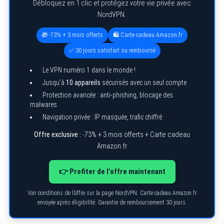
Débloquez en 1 clic et protégez votre vie privée avec
NordVPN.
🎁 -73% + 3 mois offerts
🛍️ Carte cadeau Amazon.fr
✅ 30 jours satisfait ou remboursé
Le VPN numéro 1 dans le monde !
Jusqu’à
10 appareils
sécurisés avec un seul compte
Protection avancée : anti-phishing, blocage des
malwares
Navigation privée : IP masquée, trafic chiffré
Offre exclusive :
-73% + 3 mois offerts + Carte cadeau
Amazon.fr
👉 Profiter de l’offre maintenant
Voir conditions de l’offre sur la page NordVPN. Carte cadeau Amazon.fr
envoyée après éligibilité. Garantie de remboursement 30 jours.