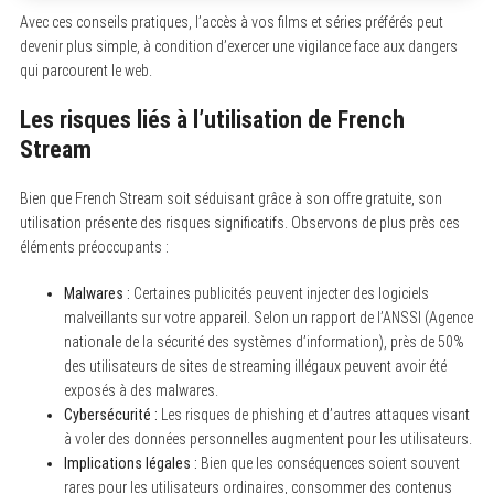
Avec ces conseils pratiques, l’accès à vos films et séries préférés peut
devenir plus simple, à condition d’exercer une vigilance face aux dangers
qui parcourent le web.
Les risques liés à l’utilisation de French
Stream
S
e
Bien que French Stream soit séduisant grâce à son offre gratuite, son
a
utilisation présente des risques significatifs. Observons de plus près ces
r
c
éléments préoccupants :
h
f
Malwares :
Certaines publicités peuvent injecter des logiciels
o
r
malveillants sur votre appareil. Selon un rapport de l’ANSSI (Agence
:
nationale de la sécurité des systèmes d’information), près de 50%
des utilisateurs de sites de streaming illégaux peuvent avoir été
exposés à des malwares.
Cybersécurité :
Les risques de phishing et d’autres attaques visant
à voler des données personnelles augmentent pour les utilisateurs.
Implications légales :
Bien que les conséquences soient souvent
rares pour les utilisateurs ordinaires, consommer des contenus