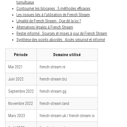
tumultueux
Contourner les blocages : 5 méthodes efficaces
Les risques liés à l’utilisation de French Stream
Légalité de French Stream : Que dit la loi ?
Alternatives légales à French Stream
Rester informé : Sources et mises à jour de French Stream
Synthèse des points abordés : Accès sécurisé et informé
Période
Domaine utilisé
Mai 2021
french-stream.re
Juin 2022
french-stream.biz
Septembre 2022
french-stream.gg
Novembre 2022
french-stream.land
Mars 2023
french-stream.uk / french-stream.is