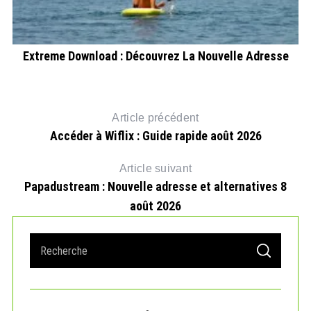
Extreme Download : Découvrez La Nouvelle Adresse
S
Article précédent
Accéder à Wiflix : Guide rapide août 2026
Article suivant
Papadustream : Nouvelle adresse et alternatives 8
août 2026
S
S
e
E
A
a
R
r
C
H
c