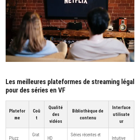
Les meilleures plateformes de streaming légal
pour des séries en VF
Qualité
Interface
Platefor
Coû
Bibliothèque de
des
utilisate
me
t
contenu
vidéos
ur
Grat
Séries récentes et
Pluzz
HD
Intuitive