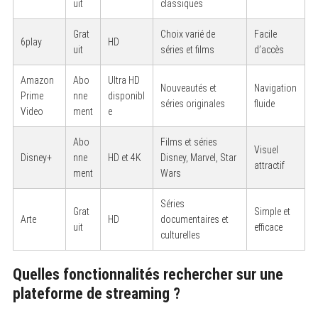
uit
classiques
Grat
Choix varié de
Facile
6play
HD
uit
séries et films
d’accès
Amazon
Abo
Ultra HD
Nouveautés et
Navigation
Prime
nne
disponibl
séries originales
fluide
Video
ment
e
Abo
Films et séries
Visuel
Disney+
nne
HD et 4K
Disney, Marvel, Star
attractif
ment
Wars
Séries
Grat
Simple et
Arte
HD
documentaires et
uit
efficace
culturelles
Quelles fonctionnalités rechercher sur une
plateforme de streaming ?