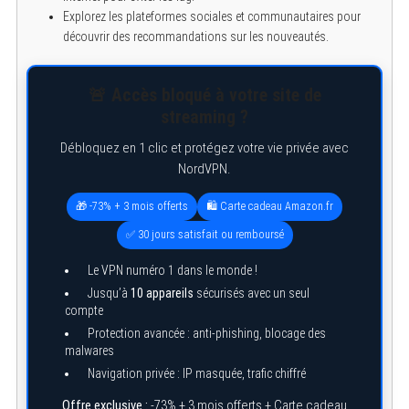
Explorez les plateformes sociales et communautaires pour
découvrir des recommandations sur les nouveautés.
🚨 Accès bloqué à votre site de
streaming ?
Débloquez en 1 clic et protégez votre vie privée avec
NordVPN.
🎁 -73% + 3 mois offerts
🛍️ Carte cadeau Amazon.fr
✅ 30 jours satisfait ou remboursé
Le VPN numéro 1 dans le monde !
Jusqu’à
10 appareils
sécurisés avec un seul
compte
Protection avancée : anti-phishing, blocage des
malwares
Navigation privée : IP masquée, trafic chiffré
Offre exclusive :
-73% + 3 mois offerts + Carte cadeau