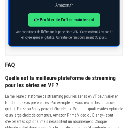
Amazon.fr
👉 Profiter de l’offre maintenant
Voir conditions de l’offre sur la page NordVPN. Carte cadeau Amazon.fr
envoyée après éligibilité. Garantie de remboursement 30 jours.
FAQ
Quelle est la meilleure plateforme de streaming
pour les séries en VF ?
La meilleure plateforme de streaming pour les séries en VF peut varier en
fonction de vos préférences. Par exemple, si vous recherchez un accès
gratuit, Pluzz ou 6play peuvent être idéaux. Pour une qualité vidéo optimale
et un large choix de contenus, Amazon Prime Video ou Disney+ sont
d’excellentes options, mais nécessitent un abonnement. Chaque
utilisateur doit donc considérer le type de contenu qu’il souhaite regarder,