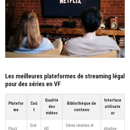
Les meilleures plateformes de streaming légal
pour des séries en VF
Qualité
Interface
Platefor
Coû
Bibliothèque de
des
utilisate
me
t
contenu
vidéos
ur
Grat
Séries récentes et
Pluzz
HD
Intuitive