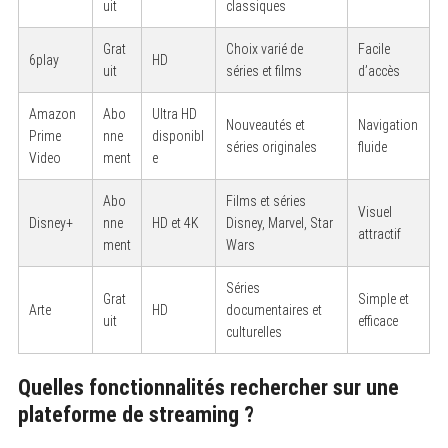
uit
classiques
Grat
Choix varié de
Facile
6play
HD
uit
séries et films
d’accès
Amazon
Abo
Ultra HD
Nouveautés et
Navigation
Prime
nne
disponibl
séries originales
fluide
Video
ment
e
Abo
Films et séries
Visuel
Disney+
nne
HD et 4K
Disney, Marvel, Star
attractif
ment
Wars
Séries
Grat
Simple et
Arte
HD
documentaires et
uit
efficace
culturelles
Quelles fonctionnalités rechercher sur une
plateforme de streaming ?