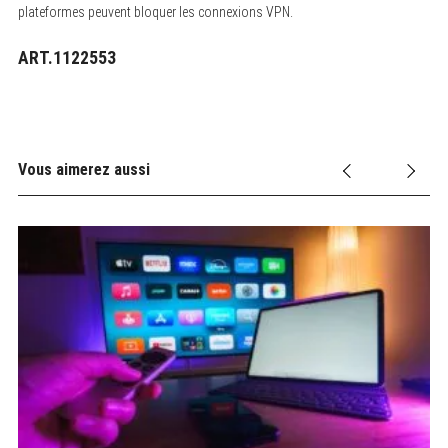
plateformes peuvent bloquer les connexions VPN.
ART.1122553
Vous aimerez aussi
S
e
a
r
c
h
f
o
r
: