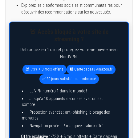
Explorez les plateformes sociales et communautaires pour
découvrir des recommandations sur les nouveautés.
🚨 Accès bloqué à votre site de
streaming ?
Débloquez en 1 clic et protégez votre vie privée avec
NordVPN.
🎁 -73% + 3 mois offerts
🛍️ Carte cadeau Amazon.fr
✅ 30 jours satisfait ou remboursé
Le VPN numéro 1 dans le monde !
Jusqu’à
10 appareils
sécurisés avec un seul
compte
Protection avancée : anti-phishing, blocage des
malwares
Navigation privée : IP masquée, trafic chiffré
Offre exclusive :
-73% + 3 mois offerts + Carte cadeau