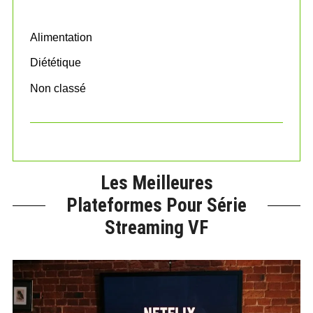
f
o
Alimentation
r
:
Diététique
Non classé
Les Meilleures
Plateformes Pour Série
Streaming VF