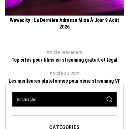
Wawacity : La Dernière Adresse Mise À Jour 9 Août
C
2026
Article précédent
Top sites pour films en streaming gratuit et légal
Article suivant
Les meilleures plateformes pour série streaming VF
S
S
e
E
A
a
R
r
C
H
c
CATÉGORIES
h