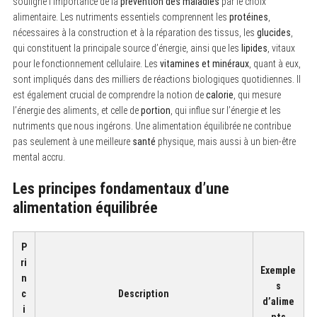
souligne l’importance de la
prévention des maladies
par le choix
alimentaire. Les nutriments essentiels comprennent les
protéines
,
nécessaires à la construction et à la réparation des tissus, les
glucides
,
qui constituent la principale source d’énergie, ainsi que les
lipides
, vitaux
pour le fonctionnement cellulaire. Les
vitamines et minéraux
, quant à eux,
sont impliqués dans des milliers de réactions biologiques quotidiennes. Il
est également crucial de comprendre la notion de
calorie
, qui mesure
l’énergie des aliments, et celle de
portion
, qui influe sur l’énergie et les
nutriments que nous ingérons. Une alimentation équilibrée ne contribue
pas seulement à une meilleure
santé
physique, mais aussi à un bien-être
mental accru.
Les principes fondamentaux d’une
alimentation équilibrée
P
ri
Exemple
n
s
c
Description
d’alime
i
nts