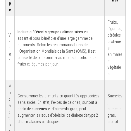
p
e
Fruits,
légumes,
Inclure différents groupes alimentaires
est
V
céréales,
essentiel pour bénéficier d’une large gamme de
a
protéine
nutriments. Selon les recommandations de
ri
s
l’Organisation Mondiale de la Santé (OMS), il est
ét
animales
conseillé de consommer au moins 5 portions de
é
et
fruits et légumes par jour.
végétale
s
M
o
Consommer les aliments en quantités appropriées,
Sucreries
d
sans excès. En effet, l’excès de calories, surtout à
,
ér
partir de
sucreries
et d’
aliments gras
, peut
aliments
a
augmenter le risque d’obésité, de diabète de type 2
gras,
ti
et de maladies cardiaques.
alcool
o