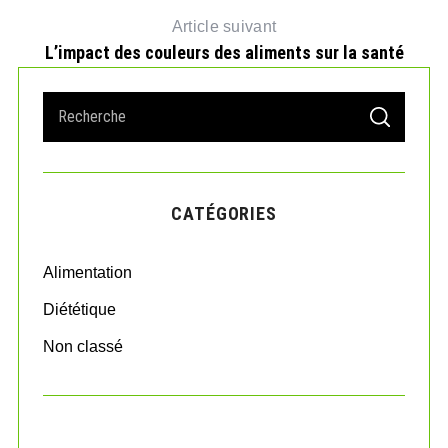
Article suivant
L’impact des couleurs des aliments sur la santé
S
S
e
E
A
a
R
r
C
H
c
CATÉGORIES
h
f
o
Alimentation
r
:
Diététique
Non classé