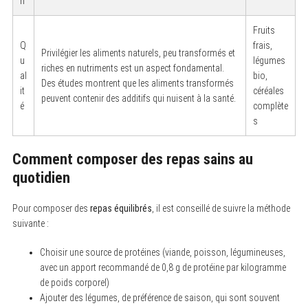
n
Fruits
Q
frais,
Privilégier les aliments naturels, peu transformés et
u
légumes
riches en nutriments est un aspect fondamental.
al
bio,
Des études montrent que les aliments transformés
it
céréales
peuvent contenir des additifs qui nuisent à la santé.
é
complète
s
Comment composer des repas sains au
quotidien
Pour composer des
repas équilibrés
, il est conseillé de suivre la méthode
suivante :
Choisir une source de protéines (viande, poisson, légumineuses,
avec un apport recommandé de 0,8 g de protéine par kilogramme
de poids corporel)
Ajouter des légumes, de préférence de saison, qui sont souvent