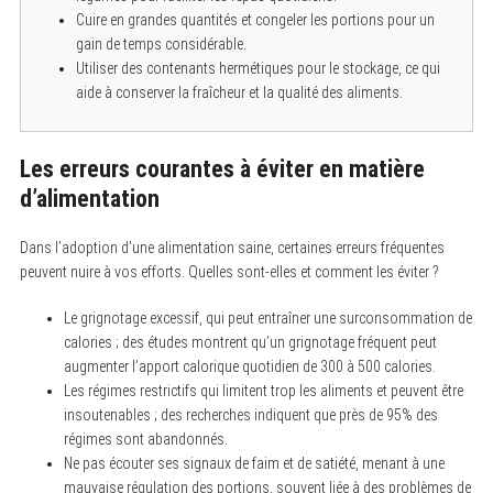
S
Cuire en grandes quantités et congeler les portions pour un
e
gain de temps considérable.
a
r
Utiliser des contenants hermétiques pour le stockage, ce qui
c
aide à conserver la fraîcheur et la qualité des aliments.
h
f
o
r
Les erreurs courantes à éviter en matière
:
d’alimentation
Dans l’adoption d’une alimentation saine, certaines erreurs fréquentes
peuvent nuire à vos efforts. Quelles sont-elles et comment les éviter ?
Le grignotage excessif, qui peut entraîner une surconsommation de
calories ; des études montrent qu’un grignotage fréquent peut
augmenter l’apport calorique quotidien de 300 à 500 calories.
Les régimes restrictifs qui limitent trop les aliments et peuvent être
insoutenables ; des recherches indiquent que près de 95% des
régimes sont abandonnés.
Ne pas écouter ses signaux de faim et de satiété, menant à une
mauvaise régulation des portions, souvent liée à des problèmes de