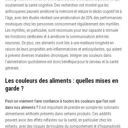
r
soutiennent la santé cognitive. Des recherches ont montré que les
c
anthocyanes peuvent améliorer la mémoire et réduire le déclin cognitif lié à
h
f
l’âge, avec des études révélant une amélioration de 20% des performances
o
mnésiques chez les personnes consommant régulièrement des myrtilles.
r
Les myrtilles, en particulier, sont reconnues pour leur capacité à stimuler
:
les fonctions cérébrales et à améliorer la communication entre les
neurones. De plus, ces aliments sont liés à une meilleure longévité en
raison de leurs propriétés anti-inflammatoires et antioxydantes, qui aident
à prévenir diverses maladies chroniques. Intégrer ces couleurs dans
l’alimentation quotidienne est donc bénéfique pour le cerveau et la santé
générale.
Les couleurs des aliments : quelles mises en
garde ?
Peut-on vraiment faire confiance à toutes les couleurs que l’on voit
dans nos aliments ?
Il est important de prendre en compte les colorants
alimentaires artificiels présents dans certains produits. Ces additifs
peuvent avoir des effets néfastes sur la santé, en particulier chez les
enfants, avec des risques de troubles du comportement et d’hyperactivité,