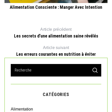
Alimentation Consciente : Manger Avec Intention
Article précédent
Les secrets d’une alimentation saine révélés
Article suivant
Les erreurs courantes en nutrition à éviter
S
S
e
E
A
a
R
r
C
H
c
CATÉGORIES
h
f
o
Alimentation