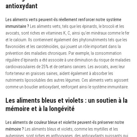
antioxydant
Les aliments verts peuvent-ils réellement renforcer notre système
immunitaire ?
Les aliments verts, tels que les épinards, le brocoli et les
avocats, sont riches en vitamines K, C, ainsi qu’en minéraux comme le fer
et le calcium. Ils contiennent également des phytonutriments tels que les
flavonoïdes et les caroténoïdes, qui jouent un rôle important dans la
prévention des maladies chroniques. Par exemple, la consommation
régulière d’épinards a été associée à une diminution du risque de maladies
cardiovasculaires de 25% et de certains cancers. Les avocats, avec leur
forte teneur en graisses saines, aident également à absorber les
nutriments liposolubles des autres légumes. Ces aliments verts agissent
comme un bouclier antioxydant, renforçant ainsi le système immunitaire.
Les aliments bleus et violets : un soutien à la
mémoire et à la longévité
Les aliments de couleur bleue et violette peuvent-ils préserver notre
S
mémoire ?
Les aliments bleus et violets, comme les myrtilles et les
e
a
aubergines, sont riches en anthocyanes, des antioxydants puissants qui