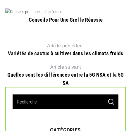
Conseils Pour Une Greffe Réussie
Article précédent
Variétés de cactus à cultiver dans les climats froids
Article suivant
Quelles sont les différences entre la 5G NSA et la 5G
SA
S
S
e
E
A
a
R
r
C
H
c
CATÉGORIES