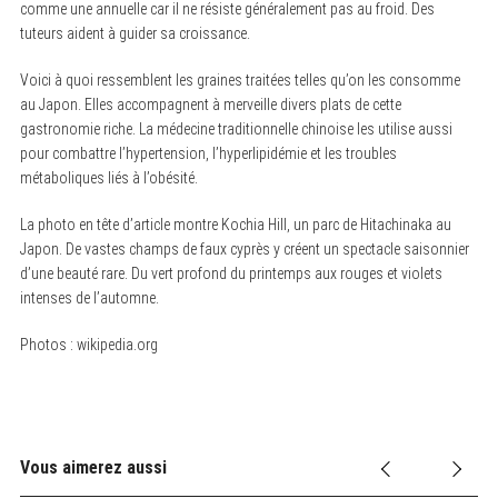
comme une annuelle car il ne résiste généralement pas au froid. Des
tuteurs aident à guider sa croissance.
Voici à quoi ressemblent les graines traitées telles qu’on les consomme
au Japon. Elles accompagnent à merveille divers plats de cette
gastronomie riche. La médecine traditionnelle chinoise les utilise aussi
pour combattre l’hypertension, l’hyperlipidémie et les troubles
métaboliques liés à l’obésité.
La photo en tête d’article montre Kochia Hill, un parc de Hitachinaka au
S
e
Japon. De vastes champs de faux cyprès y créent un spectacle saisonnier
a
d’une beauté rare. Du vert profond du printemps aux rouges et violets
r
intenses de l’automne.
c
h
f
Photos : wikipedia.org
o
r
:
Vous aimerez aussi