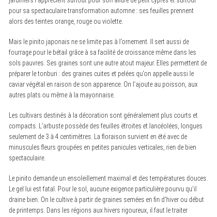
jardiniers l’apprécient surtout pour son allure de petit cyprès et surtout
pour sa spectaculaire transformation automne : ses feuilles prennent
alors des teintes orange, rouge ou violette.
Mais le pinito japonais ne se limite pas à l’ornement. Il sert aussi de
fourrage pour le bétail grâce à sa facilité de croissance même dans les
sols pauvres. Ses graines sont une autre atout majeur. Elles permettent de
préparer le tonburi : des graines cuites et pelées qu’on appelle aussi le
caviar végétal en raison de son apparence. On l’ajoute au poisson, aux
autres plats ou même à la mayonnaise.
Les cultivars destinés à la décoration sont généralement plus courts et
compacts. L’arbuste possède des feuilles étroites et lancéolées, longues
seulement de 3 à 4 centimètres. La floraison survient en été avec de
minuscules fleurs groupées en petites panicules verticales, rien de bien
spectaculaire.
Le pinito demande un ensoleillement maximal et des températures douces.
Le gel lui est fatal. Pour le sol, aucune exigence particulière pourvu qu’il
draine bien. On le cultive à partir de graines semées en fin d’hiver ou début
de printemps. Dans les régions aux hivers rigoureux, il faut le traiter