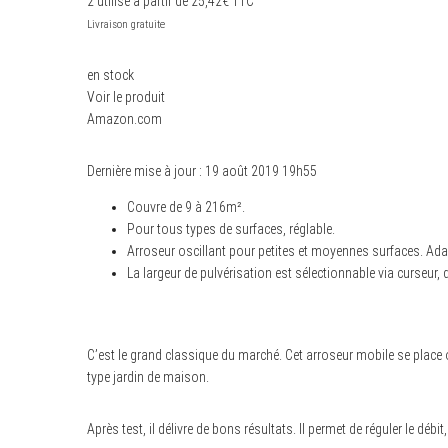
2 utilisé à partir de 25,42€ TTC
Livraison gratuite
en stock
Voir le produit
S
e
Amazon.com
a
r
c
Dernière mise à jour : 19 août 2019 19h55
h
f
Couvre de 9 à 216m².
o
r
Pour tous types de surfaces, réglable.
:
Arroseur oscillant pour petites et moyennes surfaces. Ada
La largeur de pulvérisation est sélectionnable via curseur, 
C’est le grand classique du marché. Cet arroseur mobile se place 
type jardin de maison.
Après test, il délivre de bons résultats. Il permet de réguler le débit